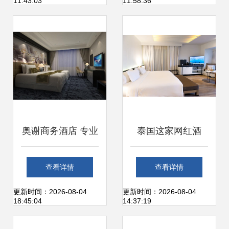
11:43:03
11:58:36
奥谢商务酒店 专业
泰国这家网红酒
服务与舒适体验的
店，看到第一眼就
查看详情
查看详情
完美结合
喜欢
更新时间：2026-08-04
更新时间：2026-08-04
18:45:04
14:37:19